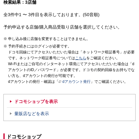
検索結果：3店舗
全3件中1 〜 3件目を表示しております。(50音順)
予約申込する店舗/購入商品受取り店舗を選択してください。
申し込み後に店舗を変更することはできません。
予約手続きにはログインが必要です。
ドコモ回線にてアクセスいただいた場合は「ネットワーク暗証番号」が必要
です。ネットワーク暗証番号については
こちら
をご確認ください。
Wi-Fiまたはご自宅のインターネット環境にてアクセスいただいた場合は「d
アカウントのID／パスワード」が必要です。ドコモの契約回線をお持ちでな
い方も、dアカウントの発行が可能です。
dアカウントの発行・確認は「
dアカウント発行
」でご確認ください。
ドコモショップを表示
量販店などを表示
ドコモショップ