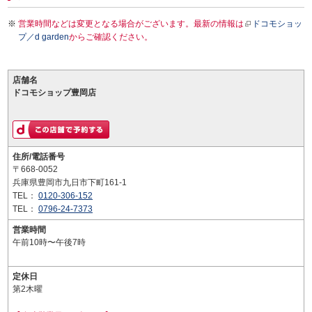
営業時間などは変更となる場合がございます。最新の情報は
ドコモショッ
プ／d garden
からご確認ください。
店舗名
ドコモショップ豊岡店
住所/電話番号
〒668-0052
兵庫県豊岡市九日市下町161-1
TEL：
0120-306-152
TEL：
0796-24-7373
営業時間
午前10時〜午後7時
定休日
第2木曜