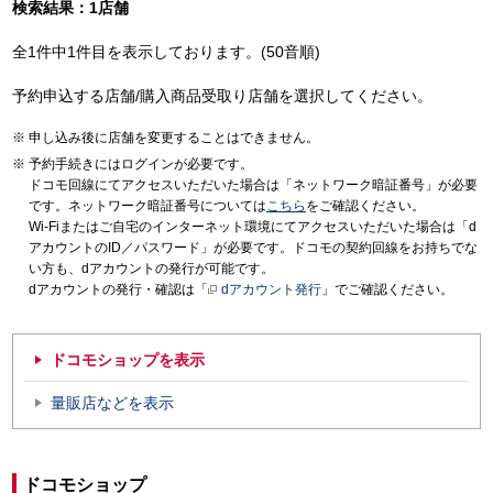
検索結果：1店舗
全1件中1件目を表示しております。(50音順)
予約申込する店舗/購入商品受取り店舗を選択してください。
申し込み後に店舗を変更することはできません。
予約手続きにはログインが必要です。
ドコモ回線にてアクセスいただいた場合は「ネットワーク暗証番号」が必要
です。ネットワーク暗証番号については
こちら
をご確認ください。
Wi-Fiまたはご自宅のインターネット環境にてアクセスいただいた場合は「d
アカウントのID／パスワード」が必要です。ドコモの契約回線をお持ちでな
い方も、dアカウントの発行が可能です。
dアカウントの発行・確認は「
dアカウント発行
」でご確認ください。
ドコモショップを表示
量販店などを表示
ドコモショップ