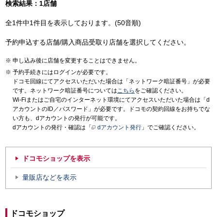
検索結果：1店舗
全1件中1件目を表示しております。(50音順)
予約申込する店舗/購入商品受取り店舗を選択してください。
申し込み後に店舗を変更することはできません。
予約手続きにはログインが必要です。
ドコモ回線にてアクセスいただいた場合は「ネットワーク暗証番号」が必要
です。ネットワーク暗証番号については
こちら
をご確認ください。
Wi-Fiまたはご自宅のインターネット環境にてアクセスいただいた場合は「d
アカウントのID／パスワード」が必要です。ドコモの契約回線をお持ちでな
い方も、dアカウントの発行が可能です。
dアカウントの発行・確認は「
dアカウント発行
」でご確認ください。
ドコモショップを表示
量販店などを表示
ドコモショップ