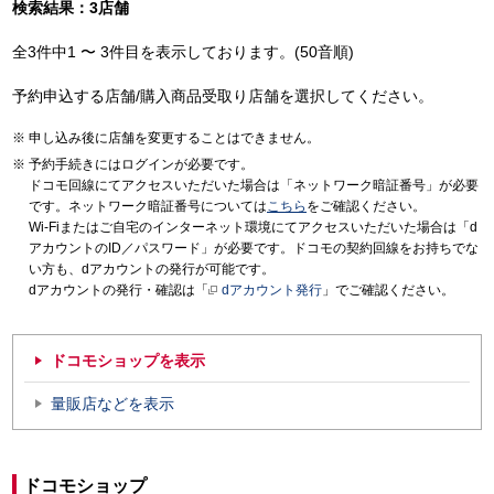
検索結果：3店舗
全3件中1 〜 3件目を表示しております。(50音順)
予約申込する店舗/購入商品受取り店舗を選択してください。
申し込み後に店舗を変更することはできません。
予約手続きにはログインが必要です。
ドコモ回線にてアクセスいただいた場合は「ネットワーク暗証番号」が必要
です。ネットワーク暗証番号については
こちら
をご確認ください。
Wi-Fiまたはご自宅のインターネット環境にてアクセスいただいた場合は「d
アカウントのID／パスワード」が必要です。ドコモの契約回線をお持ちでな
い方も、dアカウントの発行が可能です。
dアカウントの発行・確認は「
dアカウント発行
」でご確認ください。
ドコモショップを表示
量販店などを表示
ドコモショップ