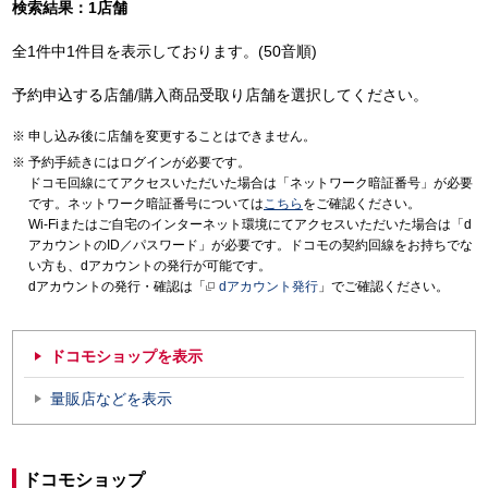
検索結果：1店舗
全1件中1件目を表示しております。(50音順)
予約申込する店舗/購入商品受取り店舗を選択してください。
申し込み後に店舗を変更することはできません。
予約手続きにはログインが必要です。
ドコモ回線にてアクセスいただいた場合は「ネットワーク暗証番号」が必要
です。ネットワーク暗証番号については
こちら
をご確認ください。
Wi-Fiまたはご自宅のインターネット環境にてアクセスいただいた場合は「d
アカウントのID／パスワード」が必要です。ドコモの契約回線をお持ちでな
い方も、dアカウントの発行が可能です。
dアカウントの発行・確認は「
dアカウント発行
」でご確認ください。
ドコモショップを表示
量販店などを表示
ドコモショップ