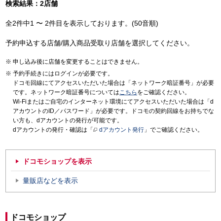
検索結果：2店舗
全2件中1 〜 2件目を表示しております。(50音順)
予約申込する店舗/購入商品受取り店舗を選択してください。
申し込み後に店舗を変更することはできません。
予約手続きにはログインが必要です。
ドコモ回線にてアクセスいただいた場合は「ネットワーク暗証番号」が必要
です。ネットワーク暗証番号については
こちら
をご確認ください。
Wi-Fiまたはご自宅のインターネット環境にてアクセスいただいた場合は「d
アカウントのID／パスワード」が必要です。ドコモの契約回線をお持ちでな
い方も、dアカウントの発行が可能です。
dアカウントの発行・確認は「
dアカウント発行
」でご確認ください。
ドコモショップを表示
量販店などを表示
ドコモショップ