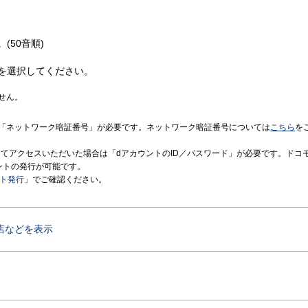
(50音順)
を選択してください。
せん。
「ネットワーク暗証番号」が必要です。ネットワーク暗証番号については
こちら
を
境にてアクセスいただいた場合は「dアカウントのID／パスワード」が必要です。ドコ
ントの発行が可能です。
ント発行
」でご確認ください。
店などを表示