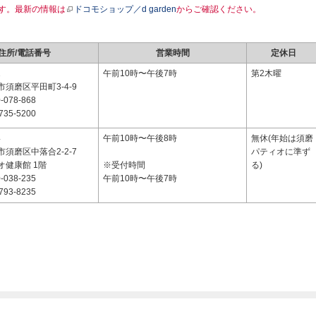
す。最新の情報は
ドコモショップ／d garden
からご確認ください。
住所/電話番号
営業時間
定休日
1
午前10時〜午後7時
第2木曜
須磨区平田町3-4-9
-078-868
735-5200
4
午前10時〜午後8時
無休(年始は須磨
須磨区中落合2-2-7
パティオに準ず
オ健康館 1階
※受付時間
る)
-038-235
午前10時〜午後7時
793-8235