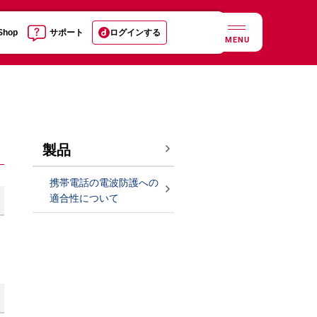
 Shop
サポート
ログインする
MENU
製品
携帯電話の電波防護への
適合性について