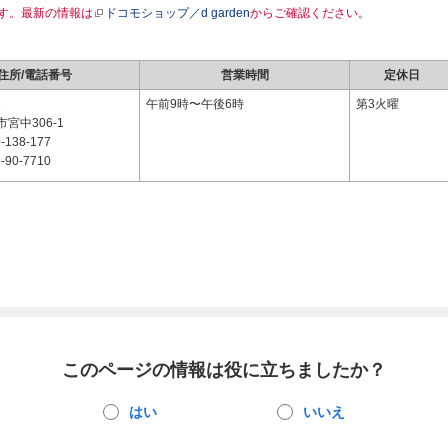
す。最新の情報は
ドコモショップ／d garden
からご確認ください。
住所/電話番号
営業時間
定休日
1
午前9時〜午後6時
第3火曜
宮中306-1
-138-177
-90-7710
このページの情報は役に立ちましたか？
はい
いいえ