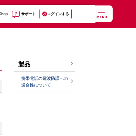
 Shop
サポート
ログインする
MENU
製品
携帯電話の電波防護への
適合性について