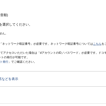
音順)
を選択してください。
せん。
「ネットワーク暗証番号」が必要です。ネットワーク暗証番号については
こちら
を
境にてアクセスいただいた場合は「dアカウントのID／パスワード」が必要です。ドコ
ントの発行が可能です。
ント発行
」でご確認ください。
店などを表示