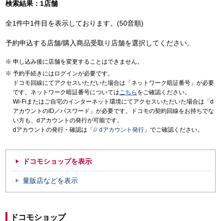
検索結果：1店舗
全1件中1件目を表示しております。(50音順)
予約申込する店舗/購入商品受取り店舗を選択してください。
申し込み後に店舗を変更することはできません。
予約手続きにはログインが必要です。
ドコモ回線にてアクセスいただいた場合は「ネットワーク暗証番号」が必要
です。ネットワーク暗証番号については
こちら
をご確認ください。
Wi-Fiまたはご自宅のインターネット環境にてアクセスいただいた場合は「d
アカウントのID／パスワード」が必要です。ドコモの契約回線をお持ちでな
い方も、dアカウントの発行が可能です。
dアカウントの発行・確認は「
dアカウント発行
」でご確認ください。
ドコモショップを表示
量販店などを表示
ドコモショップ