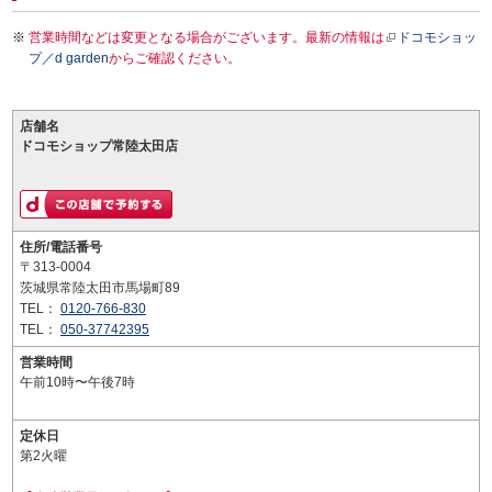
営業時間などは変更となる場合がございます。最新の情報は
ドコモショッ
プ／d garden
からご確認ください。
店舗名
ドコモショップ常陸太田店
住所/電話番号
〒313-0004
茨城県常陸太田市馬場町89
TEL：
0120-766-830
TEL：
050-37742395
営業時間
午前10時〜午後7時
定休日
第2火曜