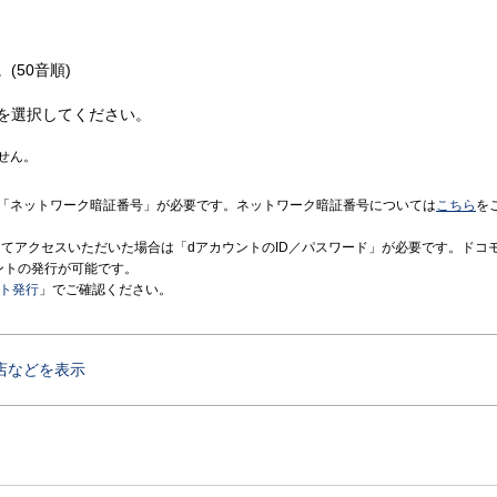
(50音順)
を選択してください。
せん。
「ネットワーク暗証番号」が必要です。ネットワーク暗証番号については
こちら
を
境にてアクセスいただいた場合は「dアカウントのID／パスワード」が必要です。ドコ
ントの発行が可能です。
ント発行
」でご確認ください。
店などを表示