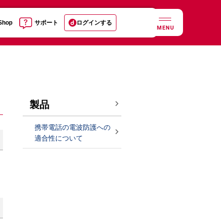
 Shop
サポート
ログインする
MENU
製品
携帯電話の電波防護への
適合性について