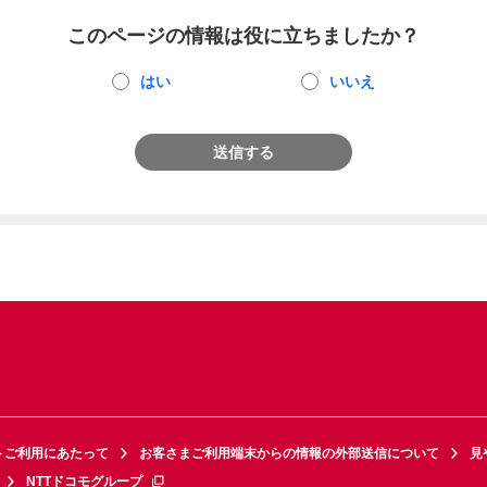
このページの情報は役に立ちましたか？
はい
いいえ
送信する
トご利用にあたって
お客さまご利用端末からの情報の外部送信について
見
NTTドコモグループ