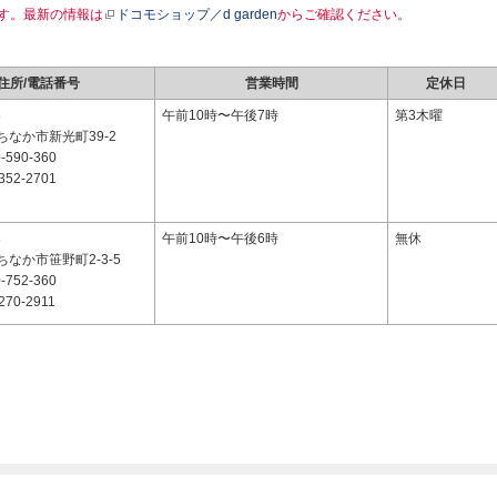
す。最新の情報は
ドコモショップ／d garden
からご確認ください。
住所/電話番号
営業時間
定休日
5
午前10時〜午後7時
第3木曜
なか市新光町39-2
-590-360
352-2701
8
午前10時〜午後6時
無休
なか市笹野町2-3-5
-752-360
270-2911