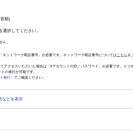
音順)
を選択してください。
せん。
「ネットワーク暗証番号」が必要です。ネットワーク暗証番号については
こちら
を
境にてアクセスいただいた場合は「dアカウントのID／パスワード」が必要です。ドコ
ントの発行が可能です。
ント発行
」でご確認ください。
店などを表示