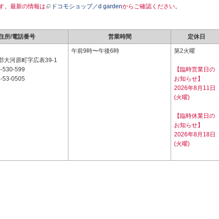
す。最新の情報は
ドコモショップ／d garden
からご確認ください。
住所/電話番号
営業時間
定休日
5
午前9時〜午後6時
第2火曜
大河原町字広表39-1
-530-599
【臨時営業日の
-53-0505
お知らせ】
2026年8月11日
(火曜)
【臨時休業日の
お知らせ】
2026年8月18日
(火曜)