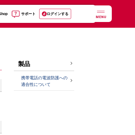
 Shop
サポート
ログインする
MENU
製品
携帯電話の電波防護への
適合性について