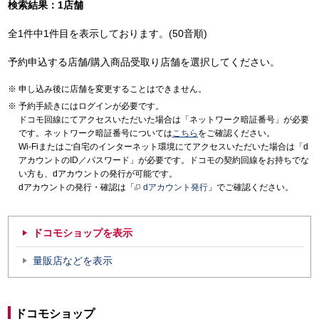
検索結果：1店舗
全1件中1件目を表示しております。(50音順)
予約申込する店舗/購入商品受取り店舗を選択してください。
申し込み後に店舗を変更することはできません。
予約手続きにはログインが必要です。
ドコモ回線にてアクセスいただいた場合は「ネットワーク暗証番号」が必要
です。ネットワーク暗証番号については
こちら
をご確認ください。
Wi-Fiまたはご自宅のインターネット環境にてアクセスいただいた場合は「d
アカウントのID／パスワード」が必要です。ドコモの契約回線をお持ちでな
い方も、dアカウントの発行が可能です。
dアカウントの発行・確認は「
dアカウント発行
」でご確認ください。
ドコモショップを表示
量販店などを表示
ドコモショップ