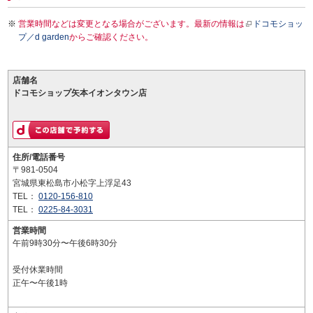
営業時間などは変更となる場合がございます。最新の情報は
ドコモショッ
プ／d garden
からご確認ください。
店舗名
ドコモショップ矢本イオンタウン店
住所/電話番号
〒981-0504
宮城県東松島市小松字上浮足43
TEL：
0120-156-810
TEL：
0225-84-3031
営業時間
午前9時30分〜午後6時30分
受付休業時間
正午〜午後1時