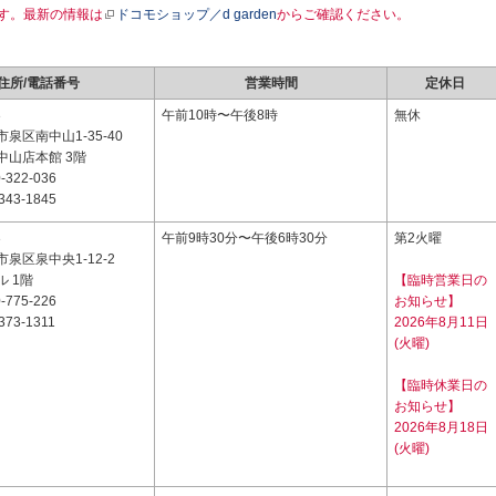
す。最新の情報は
ドコモショップ／d garden
からご確認ください。
住所/電話番号
営業時間
定休日
3
午前10時〜午後8時
無休
泉区南中山1-35-40
中山店本館 3階
-322-036
343-1845
3
午前9時30分〜午後6時30分
第2火曜
泉区泉中央1-12-2
 1階
【臨時営業日の
-775-226
お知らせ】
373-1311
2026年8月11日
(火曜)
【臨時休業日の
お知らせ】
2026年8月18日
(火曜)