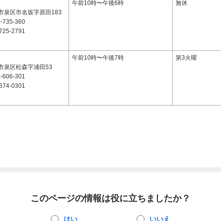
7
午前10時〜午後6時
無休
市泉区市名坂字原田183
-735-360
725-2791
1
午前10時〜午後7時
第3火曜
市泉区松森字浦田53
-606-301
374-0301
このページの情報は役に立ちましたか？
はい
いいえ