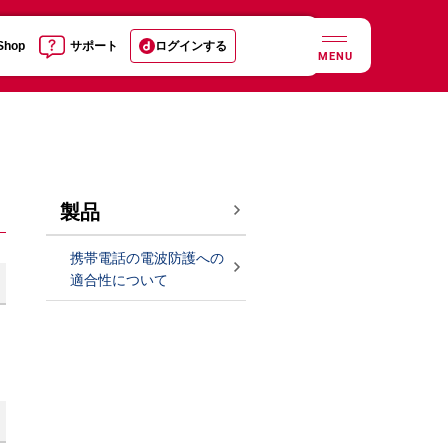
 Shop
サポート
ログインする
MENU
製品
携帯電話の電波防護への
適合性について