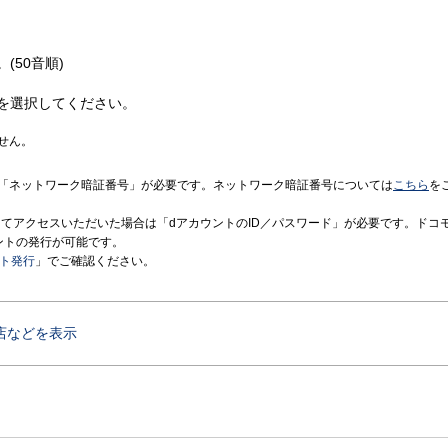
(50音順)
を選択してください。
せん。
「ネットワーク暗証番号」が必要です。ネットワーク暗証番号については
こちら
を
境にてアクセスいただいた場合は「dアカウントのID／パスワード」が必要です。ドコ
ントの発行が可能です。
ント発行
」でご確認ください。
店などを表示