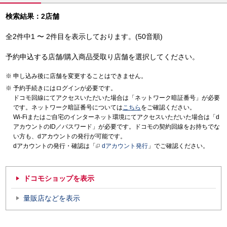
検索結果：2店舗
全2件中1 〜 2件目を表示しております。(50音順)
予約申込する店舗/購入商品受取り店舗を選択してください。
申し込み後に店舗を変更することはできません。
予約手続きにはログインが必要です。
ドコモ回線にてアクセスいただいた場合は「ネットワーク暗証番号」が必要
です。ネットワーク暗証番号については
こちら
をご確認ください。
Wi-Fiまたはご自宅のインターネット環境にてアクセスいただいた場合は「d
アカウントのID／パスワード」が必要です。ドコモの契約回線をお持ちでな
い方も、dアカウントの発行が可能です。
dアカウントの発行・確認は「
dアカウント発行
」でご確認ください。
ドコモショップを表示
量販店などを表示