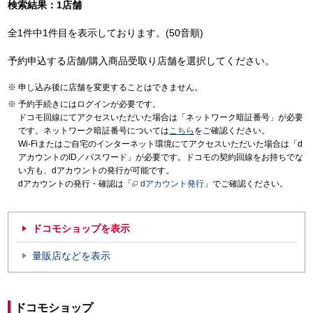
検索結果：1店舗
全1件中1件目を表示しております。(50音順)
予約申込する店舗/購入商品受取り店舗を選択してください。
申し込み後に店舗を変更することはできません。
予約手続きにはログインが必要です。
ドコモ回線にてアクセスいただいた場合は「ネットワーク暗証番号」が必要
です。ネットワーク暗証番号については
こちら
をご確認ください。
Wi-Fiまたはご自宅のインターネット環境にてアクセスいただいた場合は「d
アカウントのID／パスワード」が必要です。ドコモの契約回線をお持ちでな
い方も、dアカウントの発行が可能です。
dアカウントの発行・確認は「
dアカウント発行
」でご確認ください。
ドコモショップを表示
量販店などを表示
ドコモショップ