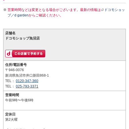
営業時間などは変更となる場合がございます。最新の情報は
ドコモショッ
プ／d garden
からご確認ください。
店舗名
ドコモショップ魚沼店
住所/電話番号
〒946-0076
新潟県魚沼市井口新田868-1
TEL：
0120-347-360
TEL：
025-793-3371
営業時間
午前9時〜午後6時
定休日
第2火曜