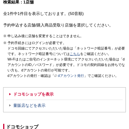
検索結果：1店舗
全1件中1件目を表示しております。(50音順)
予約申込する店舗/購入商品受取り店舗を選択してください。
申し込み後に店舗を変更することはできません。
予約手続きにはログインが必要です。
ドコモ回線にてアクセスいただいた場合は「ネットワーク暗証番号」が必要
です。ネットワーク暗証番号については
こちら
をご確認ください。
Wi-Fiまたはご自宅のインターネット環境にてアクセスいただいた場合は「d
アカウントのID／パスワード」が必要です。ドコモの契約回線をお持ちでな
い方も、dアカウントの発行が可能です。
dアカウントの発行・確認は「
dアカウント発行
」でご確認ください。
ドコモショップを表示
量販店などを表示
ドコモショップ