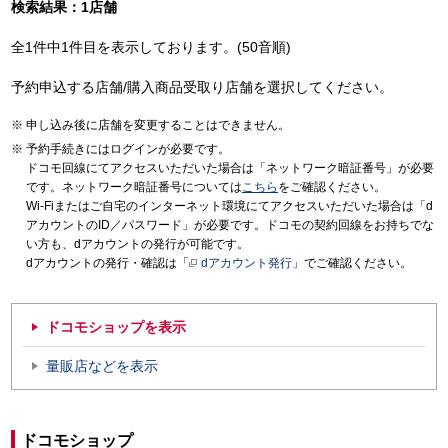
検索結果：1店舗
全1件中1件目を表示しております。(50音順)
予約申込する店舗/購入商品受取り店舗を選択してください。
申し込み後に店舗を変更することはできません。
予約手続きにはログインが必要です。
ドコモ回線にてアクセスいただいた場合は「ネットワーク暗証番号」が必要
です。ネットワーク暗証番号については
こちら
をご確認ください。
Wi-Fiまたはご自宅のインターネット環境にてアクセスいただいた場合は「d
アカウントのID／パスワード」が必要です。ドコモの契約回線をお持ちでな
い方も、dアカウントの発行が可能です。
dアカウントの発行・確認は「
dアカウント発行
」でご確認ください。
ドコモショップを表示
量販店などを表示
ドコモショップ