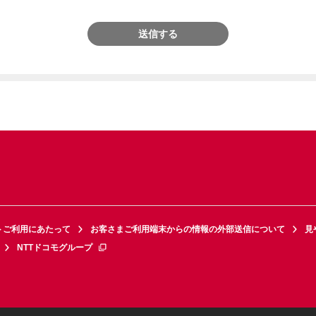
送信する
トご利用にあたって
お客さまご利用端末からの情報の外部送信について
見
NTTドコモグループ