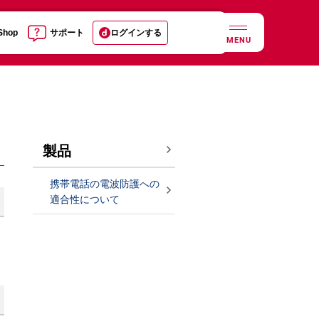
 Shop
サポート
ログインする
MENU
製品
携帯電話の電波防護への
適合性について