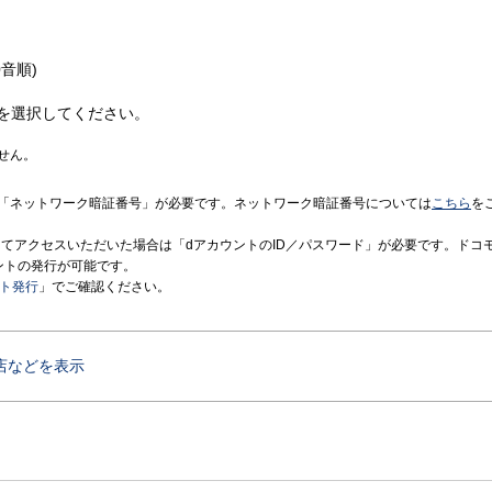
音順)
を選択してください。
せん。
「ネットワーク暗証番号」が必要です。ネットワーク暗証番号については
こちら
を
境にてアクセスいただいた場合は「dアカウントのID／パスワード」が必要です。ドコ
ントの発行が可能です。
ント発行
」でご確認ください。
店などを表示