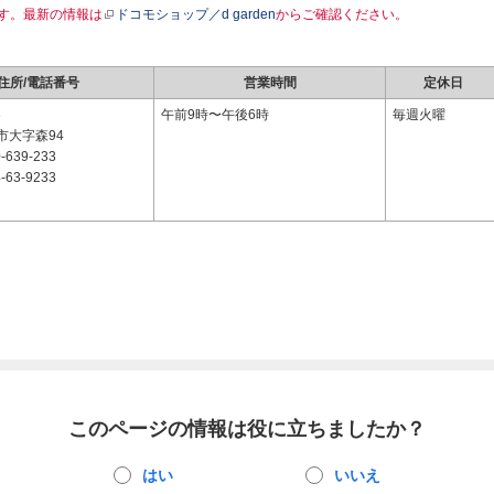
す。最新の情報は
ドコモショップ／d garden
からご確認ください。
住所/電話番号
営業時間
定休日
3
午前9時〜午後6時
毎週火曜
市大字森94
-639-233
-63-9233
このページの情報は役に立ちましたか？
はい
いいえ