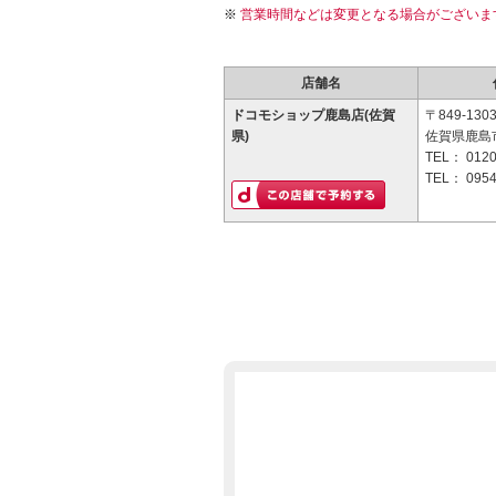
営業時間などは変更となる場合がございま
店舗名
ドコモショップ鹿島店(佐賀
〒849-130
県)
佐賀県鹿島
TEL：
0120
TEL：
0954