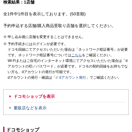
検索結果：1店舗
全1件中1件目を表示しております。(50音順)
予約申込する店舗/購入商品受取り店舗を選択してください。
申し込み後に店舗を変更することはできません。
予約手続きにはログインが必要です。
ドコモ回線にてアクセスいただいた場合は「ネットワーク暗証番号」が必要
です。ネットワーク暗証番号については
こちら
をご確認ください。
Wi-Fiまたはご自宅のインターネット環境にてアクセスいただいた場合は「d
アカウントのID／パスワード」が必要です。ドコモの契約回線をお持ちでな
い方も、dアカウントの発行が可能です。
dアカウントの発行・確認は「
dアカウント発行
」でご確認ください。
ドコモショップを表示
量販店などを表示
ドコモショップ