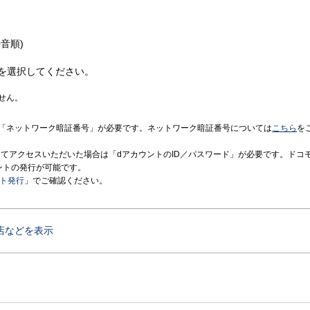
音順)
を選択してください。
せん。
「ネットワーク暗証番号」が必要です。ネットワーク暗証番号については
こちら
を
境にてアクセスいただいた場合は「dアカウントのID／パスワード」が必要です。ドコ
ントの発行が可能です。
ント発行
」でご確認ください。
店などを表示