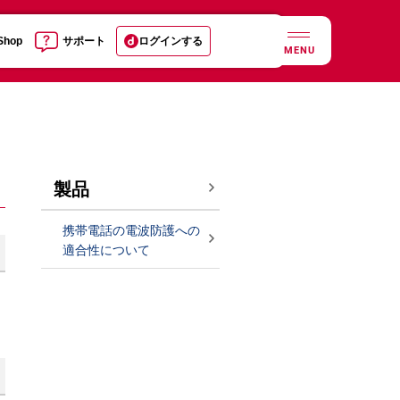
 Shop
サポート
ログインする
MENU
製品
携帯電話の電波防護への
適合性について