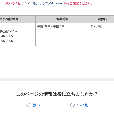
す。最新の情報は
ドコモショップ／d garden
からご確認ください。
住所/電話番号
営業時間
定休日
2
午前10時〜午後7時
第2水曜
松山1-14-2
-460-805
496-0805
このページの情報は役に立ちましたか？
はい
いいえ