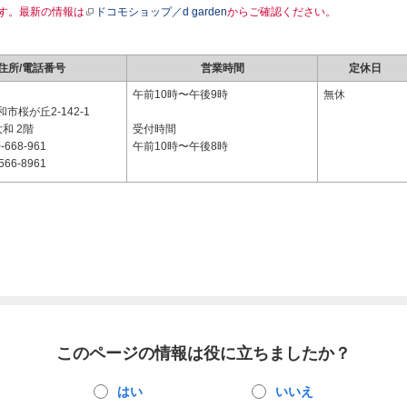
す。最新の情報は
ドコモショップ／d garden
からご確認ください。
住所/電話番号
営業時間
定休日
2
午前10時〜午後9時
無休
市桜が丘2-142-1
大和 2階
受付時間
-668-961
午前10時〜午後8時
566-8961
このページの情報は役に立ちましたか？
はい
いいえ