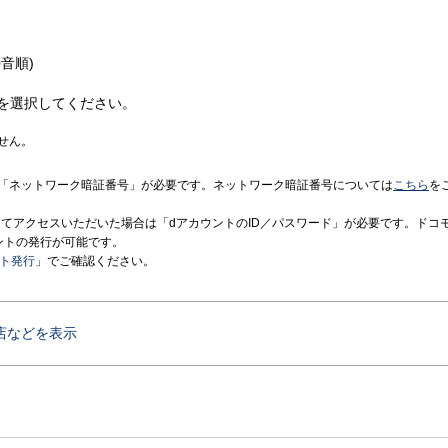
音順)
を選択してください。
せん。
「ネットワーク暗証番号」が必要です。ネットワーク暗証番号については
こちら
を
境にてアクセスいただいた場合は「dアカウントのID／パスワード」が必要です。ドコ
ントの発行が可能です。
ント発行
」でご確認ください。
店などを表示