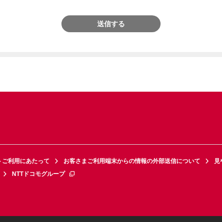
送信する
トご利用にあたって
お客さまご利用端末からの情報の外部送信について
見
NTTドコモグループ