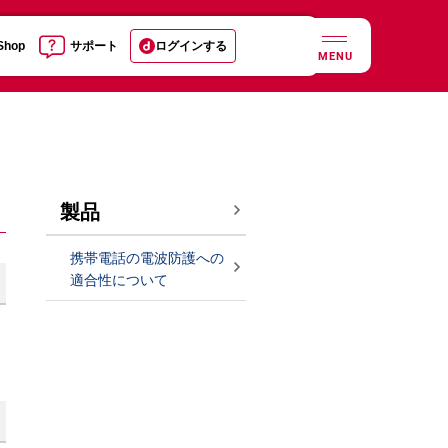
 Shop
サポート
ログインする
MENU
製品
携帯電話の電波防護への
適合性について