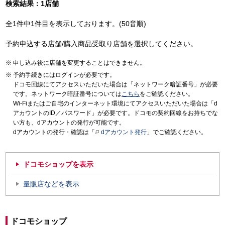
検索結果：1店舗
全1件中1件目を表示しております。(50音順)
予約申込する店舗/購入商品受取り店舗を選択してください。
申し込み後に店舗を変更することはできません。
予約手続きにはログインが必要です。
ドコモ回線にてアクセスいただいた場合は「ネットワーク暗証番号」が必要
です。ネットワーク暗証番号については
こちら
をご確認ください。
Wi-Fiまたはご自宅のインターネット環境にてアクセスいただいた場合は「d
アカウントのID／パスワード」が必要です。ドコモの契約回線をお持ちでな
い方も、dアカウントの発行が可能です。
dアカウントの発行・確認は「
dアカウント発行
」でご確認ください。
ドコモショップを表示
量販店などを表示
ドコモショップ