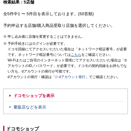
検索結果：5店舗
全5件中1 〜 5件目を表示しております。(50音順)
予約申込する店舗/購入商品受取り店舗を選択してください。
申し込み後に店舗を変更することはできません。
予約手続きにはログインが必要です。
ドコモ回線にてアクセスいただいた場合は「ネットワーク暗証番号」が必要
です。ネットワーク暗証番号については
こちら
をご確認ください。
Wi-Fiまたはご自宅のインターネット環境にてアクセスいただいた場合は「d
アカウントのID／パスワード」が必要です。ドコモの契約回線をお持ちでな
い方も、dアカウントの発行が可能です。
dアカウントの発行・確認は「
dアカウント発行
」でご確認ください。
ドコモショップを表示
量販店などを表示
ドコモショップ