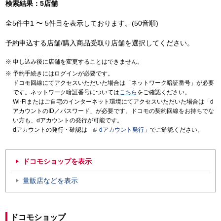
検索結果：5店舗
全5件中1 〜 5件目を表示しております。(50音順)
予約申込する店舗/購入商品受取り店舗を選択してください。
申し込み後に店舗を変更することはできません。
予約手続きにはログインが必要です。
ドコモ回線にてアクセスいただいた場合は「ネットワーク暗証番号」が必要
です。ネットワーク暗証番号については
こちら
をご確認ください。
Wi-Fiまたはご自宅のインターネット環境にてアクセスいただいた場合は「d
アカウントのID／パスワード」が必要です。ドコモの契約回線をお持ちでな
い方も、dアカウントの発行が可能です。
dアカウントの発行・確認は「
dアカウント発行
」でご確認ください。
ドコモショップを表示
量販店などを表示
ドコモショップ