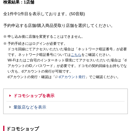
検索結果：1店舗
全1件中1件目を表示しております。(50音順)
予約申込する店舗/購入商品受取り店舗を選択してください。
申し込み後に店舗を変更することはできません。
予約手続きにはログインが必要です。
ドコモ回線にてアクセスいただいた場合は「ネットワーク暗証番号」が必要
です。ネットワーク暗証番号については
こちら
をご確認ください。
Wi-Fiまたはご自宅のインターネット環境にてアクセスいただいた場合は「d
アカウントのID／パスワード」が必要です。ドコモの契約回線をお持ちでな
い方も、dアカウントの発行が可能です。
dアカウントの発行・確認は「
dアカウント発行
」でご確認ください。
ドコモショップを表示
量販店などを表示
ドコモショップ