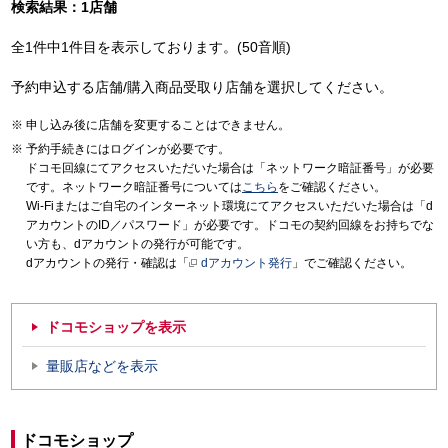
検索結果：1店舗
全1件中1件目を表示しております。(50音順)
予約申込する店舗/購入商品受取り店舗を選択してください。
申し込み後に店舗を変更することはできません。
予約手続きにはログインが必要です。
ドコモ回線にてアクセスいただいた場合は「ネットワーク暗証番号」が必要
です。ネットワーク暗証番号については
こちら
をご確認ください。
Wi-Fiまたはご自宅のインターネット環境にてアクセスいただいた場合は「d
アカウントのID／パスワード」が必要です。ドコモの契約回線をお持ちでな
い方も、dアカウントの発行が可能です。
dアカウントの発行・確認は「
dアカウント発行
」でご確認ください。
ドコモショップを表示
量販店などを表示
ドコモショップ