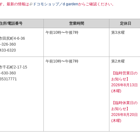
す。最新の情報は
ドコモショップ／d garden
からご確認ください。
住所/電話番号
営業時間
定休日
6
午前10時〜午後7時
第3水曜
田尻町4-6-36
-326-360
433-6320
3
午前10時〜午後7時
第2木曜
千石町2-17-15
-630-360
【臨時営業日の
35317771
お知らせ】
2026年8月13日
(木曜)
【臨時休業日の
お知らせ】
2026年8月20日
(木曜)