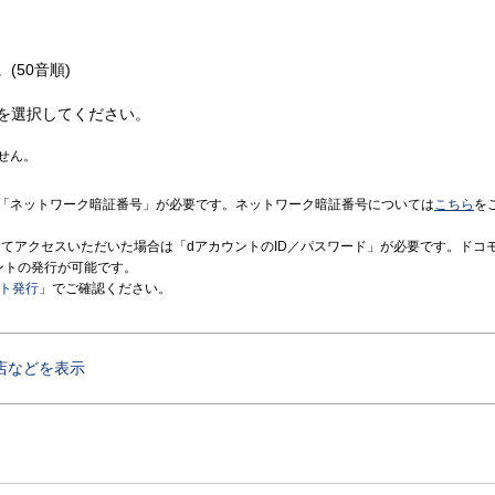
(50音順)
を選択してください。
せん。
「ネットワーク暗証番号」が必要です。ネットワーク暗証番号については
こちら
を
境にてアクセスいただいた場合は「dアカウントのID／パスワード」が必要です。ドコ
ントの発行が可能です。
ント発行
」でご確認ください。
店などを表示