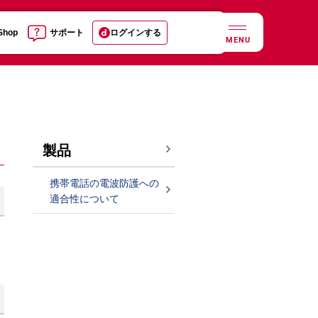
 Shop
サポート
ログインする
MENU
製品
携帯電話の電波防護への
適合性について