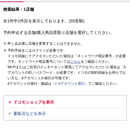
検索結果：1店舗
全1件中1件目を表示しております。(50音順)
予約申込する店舗/購入商品受取り店舗を選択してください。
申し込み後に店舗を変更することはできません。
予約手続きにはログインが必要です。
ドコモ回線にてアクセスいただいた場合は「ネットワーク暗証番号」が必要
です。ネットワーク暗証番号については
こちら
をご確認ください。
Wi-Fiまたはご自宅のインターネット環境にてアクセスいただいた場合は「d
アカウントのID／パスワード」が必要です。ドコモの契約回線をお持ちでな
い方も、dアカウントの発行が可能です。
dアカウントの発行・確認は「
dアカウント発行
」でご確認ください。
ドコモショップを表示
量販店などを表示