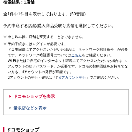
検索結果：1店舗
全1件中1件目を表示しております。(50音順)
予約申込する店舗/購入商品受取り店舗を選択してください。
申し込み後に店舗を変更することはできません。
予約手続きにはログインが必要です。
ドコモ回線にてアクセスいただいた場合は「ネットワーク暗証番号」が必要
です。ネットワーク暗証番号については
こちら
をご確認ください。
Wi-Fiまたはご自宅のインターネット環境にてアクセスいただいた場合は「d
アカウントのID／パスワード」が必要です。ドコモの契約回線をお持ちでな
い方も、dアカウントの発行が可能です。
dアカウントの発行・確認は「
dアカウント発行
」でご確認ください。
ドコモショップを表示
量販店などを表示
ドコモショップ