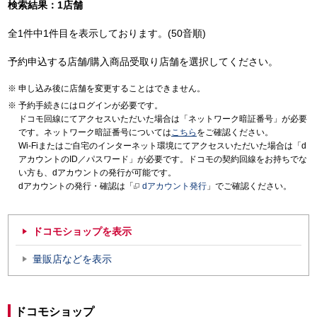
検索結果：1店舗
全1件中1件目を表示しております。(50音順)
予約申込する店舗/購入商品受取り店舗を選択してください。
申し込み後に店舗を変更することはできません。
予約手続きにはログインが必要です。
ドコモ回線にてアクセスいただいた場合は「ネットワーク暗証番号」が必要
です。ネットワーク暗証番号については
こちら
をご確認ください。
Wi-Fiまたはご自宅のインターネット環境にてアクセスいただいた場合は「d
アカウントのID／パスワード」が必要です。ドコモの契約回線をお持ちでな
い方も、dアカウントの発行が可能です。
dアカウントの発行・確認は「
dアカウント発行
」でご確認ください。
ドコモショップを表示
量販店などを表示
ドコモショップ