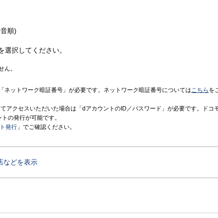
音順)
を選択してください。
せん。
「ネットワーク暗証番号」が必要です。ネットワーク暗証番号については
こちら
を
境にてアクセスいただいた場合は「dアカウントのID／パスワード」が必要です。ドコ
ントの発行が可能です。
ント発行
」でご確認ください。
店などを表示