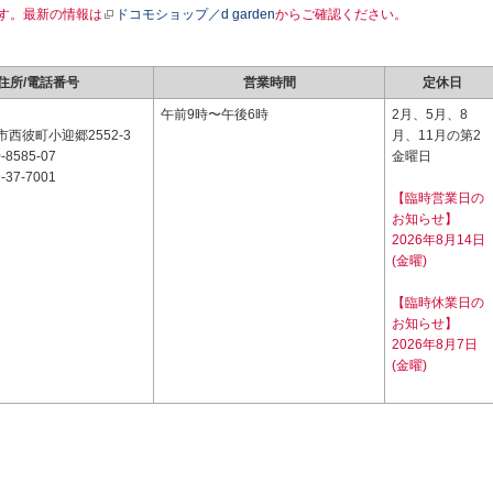
す。最新の情報は
ドコモショップ／d garden
からご確認ください。
住所/電話番号
営業時間
定休日
2
午前9時〜午後6時
2月、5月、8
西彼町小迎郷2552-3
月、11月の第2
-8585-07
金曜日
-37-7001
【臨時営業日の
お知らせ】
2026年8月14日
(金曜)
【臨時休業日の
お知らせ】
2026年8月7日
(金曜)