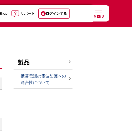
 Shop
サポート
ログインする
MENU
製品
携帯電話の電波防護への
適合性について