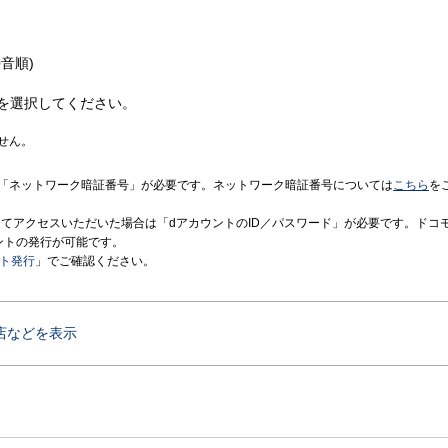
音順)
を選択してください。
せん。
「ネットワーク暗証番号」が必要です。ネットワーク暗証番号については
こちら
を
境にてアクセスいただいた場合は「dアカウントのID／パスワード」が必要です。ドコ
ントの発行が可能です。
ント発行
」でご確認ください。
店などを表示