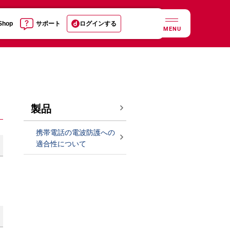
 Shop
サポート
ログインする
MENU
製品
携帯電話の電波防護への
適合性について