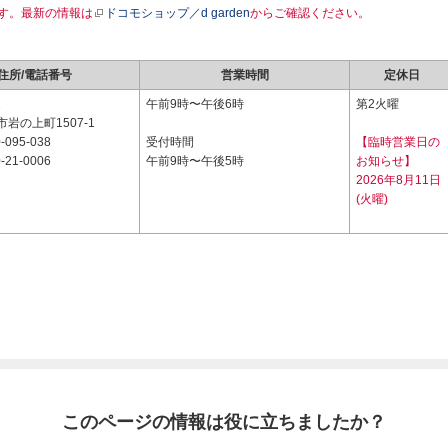
す。最新の情報は
ドコモショップ／d garden
からご確認ください。
住所/電話番号
営業時間
定休日
1
午前9時〜午後6時
第2火曜
岩の上町1507-1
-095-038
受付時間
【臨時営業日の
-21-0006
午前9時〜午後5時
お知らせ】
2026年8月11日
(火曜)
このページの情報は役に立ちましたか？