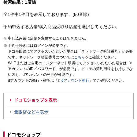
検索結果：1店舗
全1件中1件目を表示しております。(50音順)
予約申込する店舗/購入商品受取り店舗を選択してください。
申し込み後に店舗を変更することはできません。
予約手続きにはログインが必要です。
ドコモ回線にてアクセスいただいた場合は「ネットワーク暗証番号」が必要
です。ネットワーク暗証番号については
こちら
をご確認ください。
Wi-Fiまたはご自宅のインターネット環境にてアクセスいただいた場合は「d
アカウントのID／パスワード」が必要です。ドコモの契約回線をお持ちでな
い方も、dアカウントの発行が可能です。
dアカウントの発行・確認は「
dアカウント発行
」でご確認ください。
ドコモショップを表示
量販店などを表示
ドコモショップ