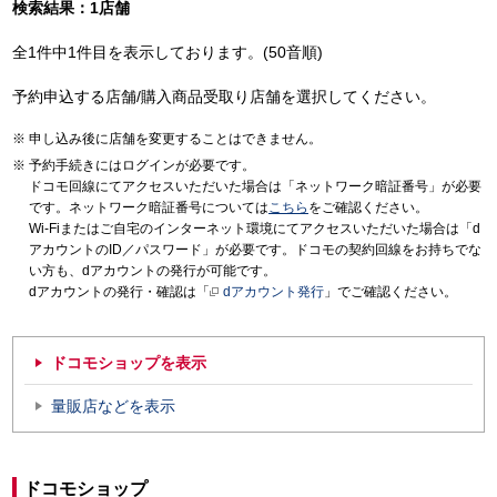
検索結果：1店舗
全1件中1件目を表示しております。(50音順)
予約申込する店舗/購入商品受取り店舗を選択してください。
申し込み後に店舗を変更することはできません。
予約手続きにはログインが必要です。
ドコモ回線にてアクセスいただいた場合は「ネットワーク暗証番号」が必要
です。ネットワーク暗証番号については
こちら
をご確認ください。
Wi-Fiまたはご自宅のインターネット環境にてアクセスいただいた場合は「d
アカウントのID／パスワード」が必要です。ドコモの契約回線をお持ちでな
い方も、dアカウントの発行が可能です。
dアカウントの発行・確認は「
dアカウント発行
」でご確認ください。
ドコモショップを表示
量販店などを表示
ドコモショップ