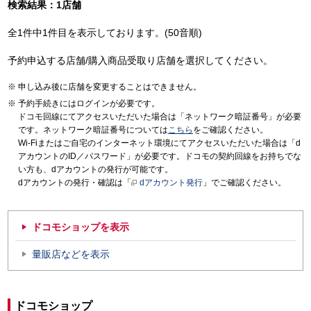
検索結果：1店舗
全1件中1件目を表示しております。(50音順)
予約申込する店舗/購入商品受取り店舗を選択してください。
申し込み後に店舗を変更することはできません。
予約手続きにはログインが必要です。
ドコモ回線にてアクセスいただいた場合は「ネットワーク暗証番号」が必要
です。ネットワーク暗証番号については
こちら
をご確認ください。
Wi-Fiまたはご自宅のインターネット環境にてアクセスいただいた場合は「d
アカウントのID／パスワード」が必要です。ドコモの契約回線をお持ちでな
い方も、dアカウントの発行が可能です。
dアカウントの発行・確認は「
dアカウント発行
」でご確認ください。
ドコモショップを表示
量販店などを表示
ドコモショップ