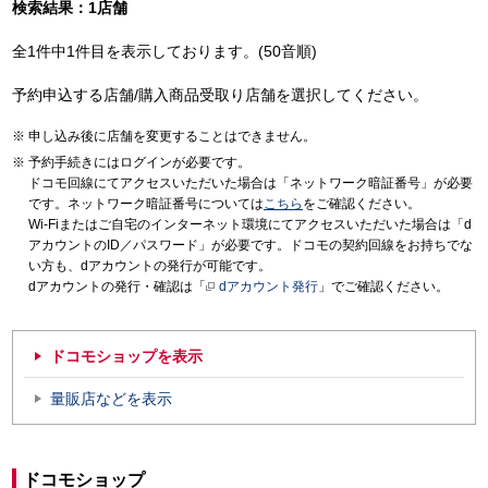
検索結果：1店舗
全1件中1件目を表示しております。(50音順)
予約申込する店舗/購入商品受取り店舗を選択してください。
申し込み後に店舗を変更することはできません。
予約手続きにはログインが必要です。
ドコモ回線にてアクセスいただいた場合は「ネットワーク暗証番号」が必要
です。ネットワーク暗証番号については
こちら
をご確認ください。
Wi-Fiまたはご自宅のインターネット環境にてアクセスいただいた場合は「d
アカウントのID／パスワード」が必要です。ドコモの契約回線をお持ちでな
い方も、dアカウントの発行が可能です。
dアカウントの発行・確認は「
dアカウント発行
」でご確認ください。
ドコモショップを表示
量販店などを表示
ドコモショップ