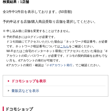
検索結果：1店舗
全1件中1件目を表示しております。(50音順)
予約申込する店舗/購入商品受取り店舗を選択してください。
申し込み後に店舗を変更することはできません。
予約手続きにはログインが必要です。
ドコモ回線にてアクセスいただいた場合は「ネットワーク暗証番号」が必要
です。ネットワーク暗証番号については
こちら
をご確認ください。
Wi-Fiまたはご自宅のインターネット環境にてアクセスいただいた場合は「d
アカウントのID／パスワード」が必要です。ドコモの契約回線をお持ちでな
い方も、dアカウントの発行が可能です。
dアカウントの発行・確認は「
dアカウント発行
」でご確認ください。
ドコモショップを表示
量販店などを表示
ドコモショップ