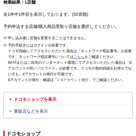
検索結果：1店舗
全1件中1件目を表示しております。(50音順)
予約申込する店舗/購入商品受取り店舗を選択してください。
申し込み後に店舗を変更することはできません。
予約手続きにはログインが必要です。
ドコモ回線にてアクセスいただいた場合は「ネットワーク暗証番号」が必要
です。ネットワーク暗証番号については
こちら
をご確認ください。
Wi-Fiまたはご自宅のインターネット環境にてアクセスいただいた場合は「d
アカウントのID／パスワード」が必要です。ドコモの契約回線をお持ちでな
い方も、dアカウントの発行が可能です。
dアカウントの発行・確認は「
dアカウント発行
」でご確認ください。
ドコモショップを表示
量販店などを表示
ドコモショップ