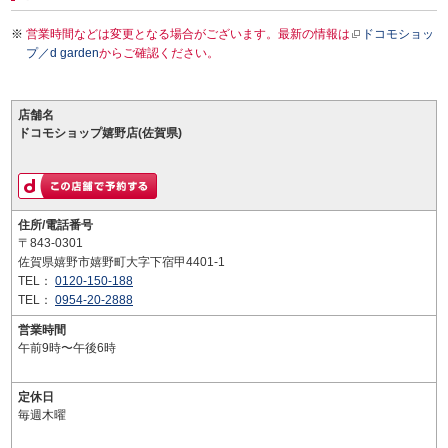
営業時間などは変更となる場合がございます。最新の情報は
ドコモショッ
プ／d garden
からご確認ください。
店舗名
ドコモショップ嬉野店(佐賀県)
住所/電話番号
〒843-0301
佐賀県嬉野市嬉野町大字下宿甲4401-1
TEL：
0120-150-188
TEL：
0954-20-2888
営業時間
午前9時〜午後6時
定休日
毎週木曜