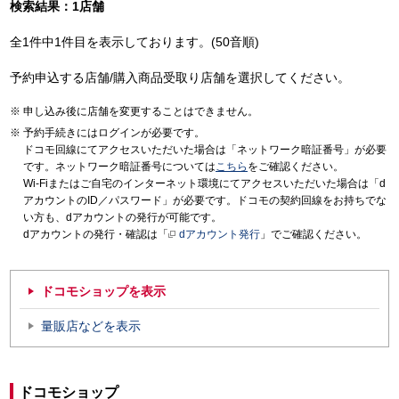
検索結果：1店舗
全1件中1件目を表示しております。(50音順)
予約申込する店舗/購入商品受取り店舗を選択してください。
申し込み後に店舗を変更することはできません。
予約手続きにはログインが必要です。
ドコモ回線にてアクセスいただいた場合は「ネットワーク暗証番号」が必要
です。ネットワーク暗証番号については
こちら
をご確認ください。
Wi-Fiまたはご自宅のインターネット環境にてアクセスいただいた場合は「d
アカウントのID／パスワード」が必要です。ドコモの契約回線をお持ちでな
い方も、dアカウントの発行が可能です。
dアカウントの発行・確認は「
dアカウント発行
」でご確認ください。
ドコモショップを表示
量販店などを表示
ドコモショップ