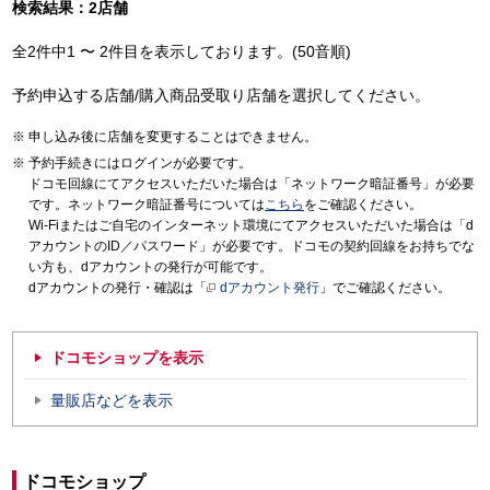
検索結果：2店舗
全2件中1 〜 2件目を表示しております。(50音順)
予約申込する店舗/購入商品受取り店舗を選択してください。
申し込み後に店舗を変更することはできません。
予約手続きにはログインが必要です。
ドコモ回線にてアクセスいただいた場合は「ネットワーク暗証番号」が必要
です。ネットワーク暗証番号については
こちら
をご確認ください。
Wi-Fiまたはご自宅のインターネット環境にてアクセスいただいた場合は「d
アカウントのID／パスワード」が必要です。ドコモの契約回線をお持ちでな
い方も、dアカウントの発行が可能です。
dアカウントの発行・確認は「
dアカウント発行
」でご確認ください。
ドコモショップを表示
量販店などを表示
ドコモショップ