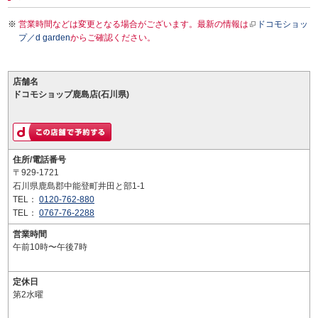
営業時間などは変更となる場合がございます。最新の情報は
ドコモショッ
プ／d garden
からご確認ください。
店舗名
ドコモショップ鹿島店(石川県)
住所/電話番号
〒929-1721
石川県鹿島郡中能登町井田と部1-1
TEL：
0120-762-880
TEL：
0767-76-2288
営業時間
午前10時〜午後7時
定休日
第2水曜