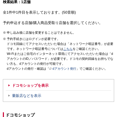
検索結果：1店舗
全1件中1件目を表示しております。(50音順)
予約申込する店舗/購入商品受取り店舗を選択してください。
申し込み後に店舗を変更することはできません。
予約手続きにはログインが必要です。
ドコモ回線にてアクセスいただいた場合は「ネットワーク暗証番号」が必要
です。ネットワーク暗証番号については
こちら
をご確認ください。
Wi-Fiまたはご自宅のインターネット環境にてアクセスいただいた場合は「d
アカウントのID／パスワード」が必要です。ドコモの契約回線をお持ちでな
い方も、dアカウントの発行が可能です。
dアカウントの発行・確認は「
dアカウント発行
」でご確認ください。
ドコモショップを表示
量販店などを表示
ドコモショップ