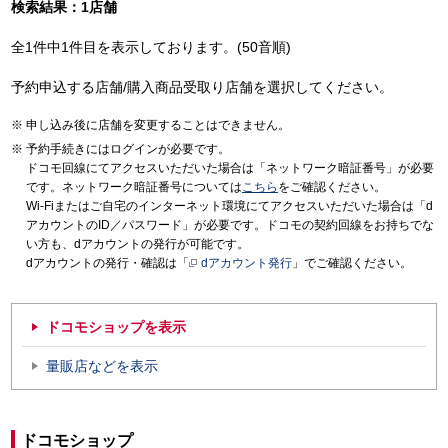
検索結果：1店舗
全1件中1件目を表示しております。(50音順)
予約申込する店舗/購入商品受取り店舗を選択してください。
申し込み後に店舗を変更することはできません。
予約手続きにはログインが必要です。
ドコモ回線にてアクセスいただいた場合は「ネットワーク暗証番号」が必要
です。ネットワーク暗証番号については
こちら
をご確認ください。
Wi-Fiまたはご自宅のインターネット環境にてアクセスいただいた場合は「d
アカウントのID／パスワード」が必要です。ドコモの契約回線をお持ちでな
い方も、dアカウントの発行が可能です。
dアカウントの発行・確認は「
dアカウント発行
」でご確認ください。
ドコモショップを表示
量販店などを表示
ドコモショップ