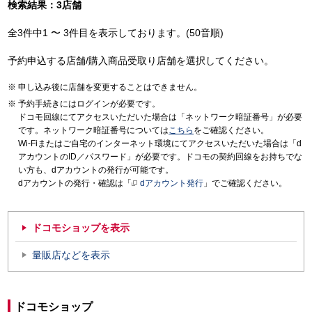
検索結果：3店舗
全3件中1 〜 3件目を表示しております。(50音順)
予約申込する店舗/購入商品受取り店舗を選択してください。
申し込み後に店舗を変更することはできません。
予約手続きにはログインが必要です。
ドコモ回線にてアクセスいただいた場合は「ネットワーク暗証番号」が必要
です。ネットワーク暗証番号については
こちら
をご確認ください。
Wi-Fiまたはご自宅のインターネット環境にてアクセスいただいた場合は「d
アカウントのID／パスワード」が必要です。ドコモの契約回線をお持ちでな
い方も、dアカウントの発行が可能です。
dアカウントの発行・確認は「
dアカウント発行
」でご確認ください。
ドコモショップを表示
量販店などを表示
ドコモショップ