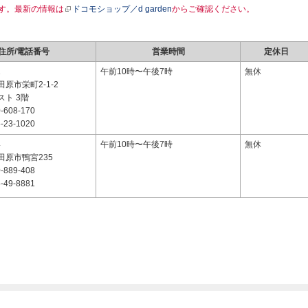
す。最新の情報は
ドコモショップ／d garden
からご確認ください。
住所/電話番号
営業時間
定休日
1
午前10時〜午後7時
無休
原市栄町2-1-2
ト 3階
-608-170
-23-1020
4
午前10時〜午後7時
無休
田原市鴨宮235
-889-408
-49-8881