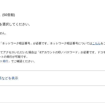
(50音順)
を選択してください。
せん。
「ネットワーク暗証番号」が必要です。ネットワーク暗証番号については
こちら
を
境にてアクセスいただいた場合は「dアカウントのID／パスワード」が必要です。ドコ
ントの発行が可能です。
ント発行
」でご確認ください。
店などを表示