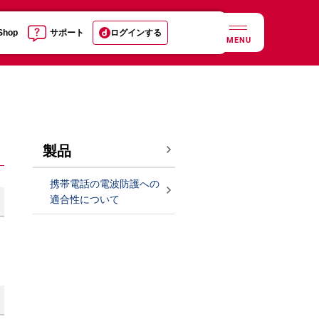
 Shop
サポート
ログインする
MENU
製品
携帯電話の電波防護への
適合性について