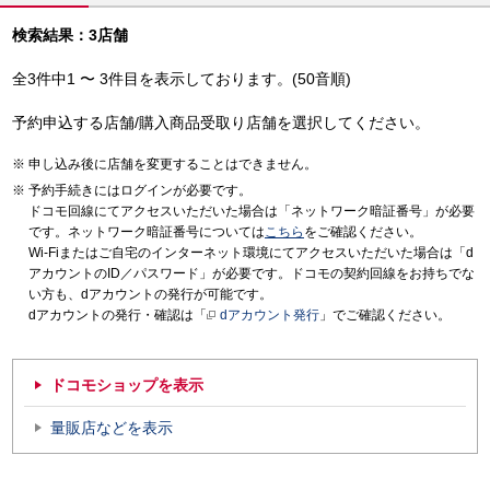
検索結果：3店舗
全3件中1 〜 3件目を表示しております。(50音順)
予約申込する店舗/購入商品受取り店舗を選択してください。
申し込み後に店舗を変更することはできません。
予約手続きにはログインが必要です。
ドコモ回線にてアクセスいただいた場合は「ネットワーク暗証番号」が必要
です。ネットワーク暗証番号については
こちら
をご確認ください。
Wi-Fiまたはご自宅のインターネット環境にてアクセスいただいた場合は「d
アカウントのID／パスワード」が必要です。ドコモの契約回線をお持ちでな
い方も、dアカウントの発行が可能です。
dアカウントの発行・確認は「
dアカウント発行
」でご確認ください。
ドコモショップを表示
量販店などを表示