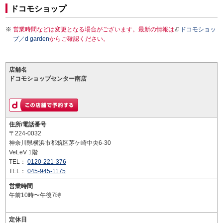
ドコモショップ
営業時間などは変更となる場合がございます。最新の情報は
ドコモショッ
プ／d garden
からご確認ください。
店舗名
ドコモショップセンター南店
住所/電話番号
〒224-0032
神奈川県横浜市都筑区茅ケ崎中央6-30
VeLeV 1階
TEL：
0120-221-376
TEL：
045-945-1175
営業時間
午前10時〜午後7時
定休日