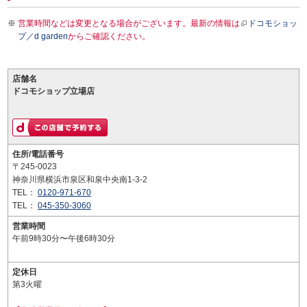
営業時間などは変更となる場合がございます。最新の情報は
ドコモショッ
プ／d garden
からご確認ください。
店舗名
ドコモショップ立場店
住所/電話番号
〒245-0023
神奈川県横浜市泉区和泉中央南1-3-2
TEL：
0120-971-670
TEL：
045-350-3060
営業時間
午前9時30分〜午後6時30分
定休日
第3火曜