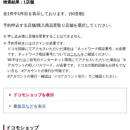
検索結果：1店舗
全1件中1件目を表示しております。(50音順)
予約申込する店舗/購入商品受取り店舗を選択してください。
申し込み後に店舗を変更することはできません。
予約手続きにはログインが必要です。
ドコモ回線にてアクセスいただいた場合は「ネットワーク暗証番号」が必要
です。ネットワーク暗証番号については
こちら
をご確認ください。
Wi-Fiまたはご自宅のインターネット環境にてアクセスいただいた場合は「d
アカウントのID／パスワード」が必要です。ドコモの契約回線をお持ちでな
い方も、dアカウントの発行が可能です。
dアカウントの発行・確認は「
dアカウント発行
」でご確認ください。
ドコモショップを表示
量販店などを表示
ドコモショップ