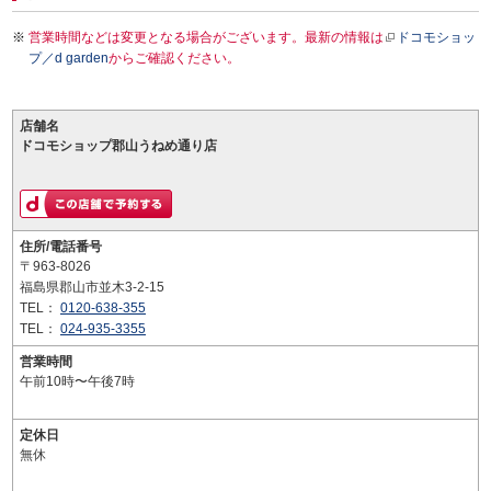
営業時間などは変更となる場合がございます。最新の情報は
ドコモショッ
プ／d garden
からご確認ください。
店舗名
ドコモショップ郡山うねめ通り店
住所/電話番号
〒963-8026
福島県郡山市並木3-2-15
TEL：
0120-638-355
TEL：
024-935-3355
営業時間
午前10時〜午後7時
定休日
無休