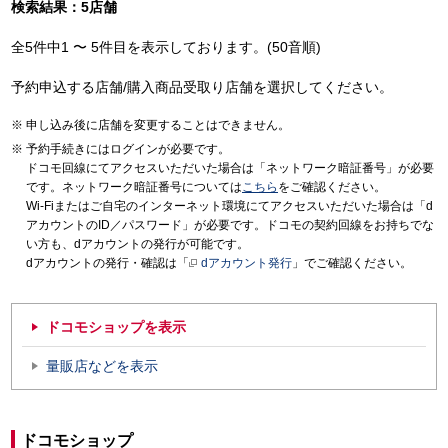
検索結果：5店舗
全5件中1 〜 5件目を表示しております。(50音順)
予約申込する店舗/購入商品受取り店舗を選択してください。
申し込み後に店舗を変更することはできません。
予約手続きにはログインが必要です。
ドコモ回線にてアクセスいただいた場合は「ネットワーク暗証番号」が必要
です。ネットワーク暗証番号については
こちら
をご確認ください。
Wi-Fiまたはご自宅のインターネット環境にてアクセスいただいた場合は「d
アカウントのID／パスワード」が必要です。ドコモの契約回線をお持ちでな
い方も、dアカウントの発行が可能です。
dアカウントの発行・確認は「
dアカウント発行
」でご確認ください。
ドコモショップを表示
量販店などを表示
ドコモショップ