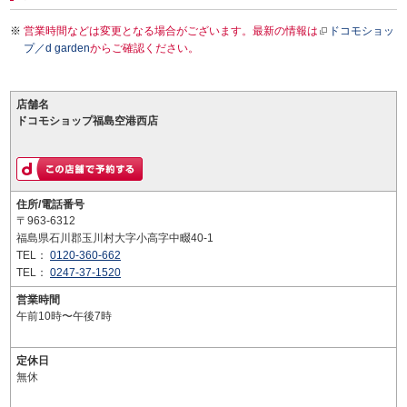
営業時間などは変更となる場合がございます。最新の情報は
ドコモショッ
プ／d garden
からご確認ください。
店舗名
ドコモショップ福島空港西店
住所/電話番号
〒963-6312
福島県石川郡玉川村大字小高字中畷40-1
TEL：
0120-360-662
TEL：
0247-37-1520
営業時間
午前10時〜午後7時
定休日
無休