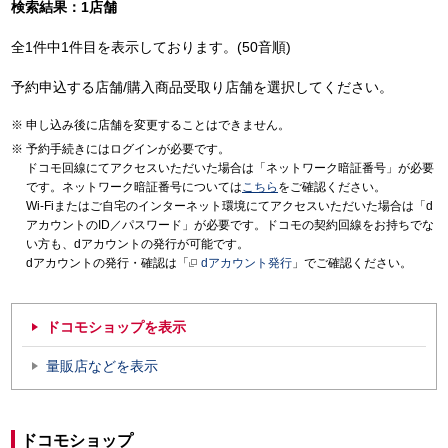
検索結果：1店舗
全1件中1件目を表示しております。(50音順)
予約申込する店舗/購入商品受取り店舗を選択してください。
申し込み後に店舗を変更することはできません。
予約手続きにはログインが必要です。
ドコモ回線にてアクセスいただいた場合は「ネットワーク暗証番号」が必要
です。ネットワーク暗証番号については
こちら
をご確認ください。
Wi-Fiまたはご自宅のインターネット環境にてアクセスいただいた場合は「d
アカウントのID／パスワード」が必要です。ドコモの契約回線をお持ちでな
い方も、dアカウントの発行が可能です。
dアカウントの発行・確認は「
dアカウント発行
」でご確認ください。
ドコモショップを表示
量販店などを表示
ドコモショップ