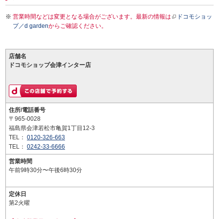
営業時間などは変更となる場合がございます。最新の情報は
ドコモショッ
プ／d garden
からご確認ください。
店舗名
ドコモショップ会津インター店
住所/電話番号
〒965-0028
福島県会津若松市亀賀1丁目12-3
TEL：
0120-326-663
TEL：
0242-33-6666
営業時間
午前9時30分〜午後6時30分
定休日
第2火曜