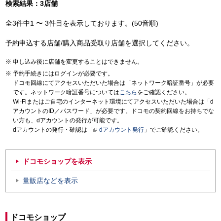
検索結果：3店舗
全3件中1 〜 3件目を表示しております。(50音順)
予約申込する店舗/購入商品受取り店舗を選択してください。
申し込み後に店舗を変更することはできません。
予約手続きにはログインが必要です。
ドコモ回線にてアクセスいただいた場合は「ネットワーク暗証番号」が必要
です。ネットワーク暗証番号については
こちら
をご確認ください。
Wi-Fiまたはご自宅のインターネット環境にてアクセスいただいた場合は「d
アカウントのID／パスワード」が必要です。ドコモの契約回線をお持ちでな
い方も、dアカウントの発行が可能です。
dアカウントの発行・確認は「
dアカウント発行
」でご確認ください。
ドコモショップを表示
量販店などを表示
ドコモショップ