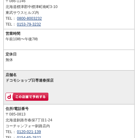
〒086-1146
北海道標津郡中標津町南町3-10
東武サウスヒルズ内
TEL：
0800-8003232
TEL：
0153-79-3232
営業時間
午前10時〜午後7時
定休日
無休
店舗名
ドコモショップ日専連春採店
住所/電話番号
〒085-0813
北海道釧路市春採7丁目1-24
コーチャンフォー釧路店内
TEL：
0120-021-139
TEL：
0154-65-7622